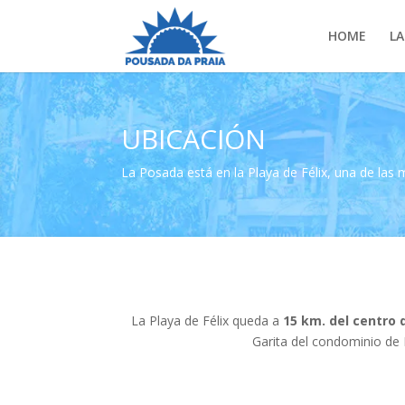
HOME
LA
UBICACIÓN
La Posada está en la Playa de Félix, una de las 
La Playa de Félix queda a
15 km. del centro
Garita del condominio de F