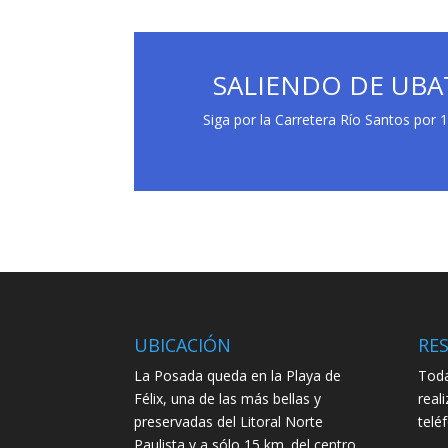
SALIENDO DE UBAT
Siga por la Carretera Río Santos por 1
UBICACIÓN
RE
La Posada queda en la Playa de
Toda
Félix, una de las más bellas y
real
preservadas del Litoral Norte
telé
Paulista y a sólo 15 km. del centro