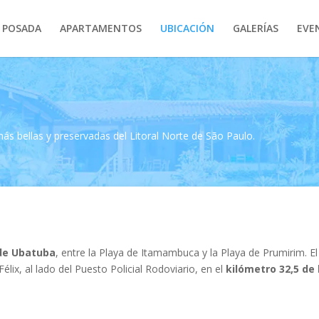
 POSADA
APARTAMENTOS
UBICACIÓN
GALERÍAS
EVE
más bellas y preservadas del Litoral Norte de São Paulo.
 de Ubatuba
, entre la Playa de Itamambuca y la Playa de Prumirim. El
élix, al lado del Puesto Policial Rodoviario, en el
kilómetro 32,5 de 