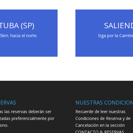
UBA (SP)
SALIEND
5km. hacia el norte.
Siga por la Carret
SERVAS
NUESTRAS CONDICIO
s las reservas deberán ser
Recuerde de leer nuestras
izadas preferencialmente por
Condiciones de Reserva y de
fono.
Cancelación en la sección
CONTACTO & RESERVAS.