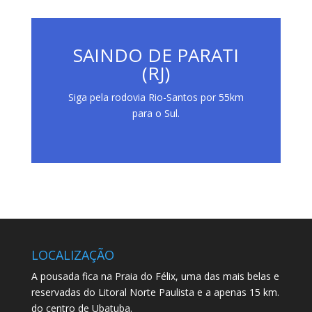
SAINDO DE PARATI
(RJ)
Siga pela rodovia Rio-Santos por 55km
para o Sul.
LOCALIZAÇÃO
A pousada fica na Praia do Félix, uma das mais belas e
reservadas do Litoral Norte Paulista e a apenas 15 km.
do centro de Ubatuba.