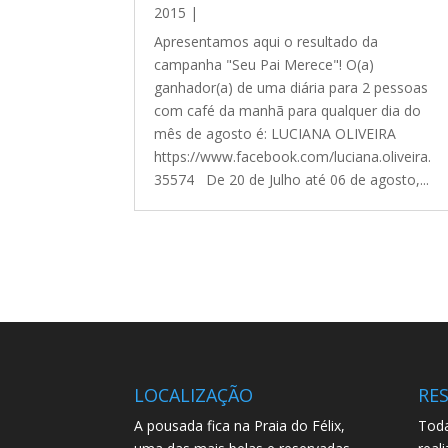
2015
|
Apresentamos aqui o resultado da
campanha "Seu Pai Merece"! O(a)
ganhador(a) de uma diária para 2 pessoas
com café da manhã para qualquer dia do
mês de agosto é: LUCIANA OLIVEIRA
https://www.facebook.com/luciana.oliveira.
35574 De 20 de Julho até 06 de agosto,...
LOCALIZAÇÃO
RE
A pousada fica na Praia do Félix,
Toda