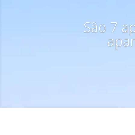
São 7 a
apar