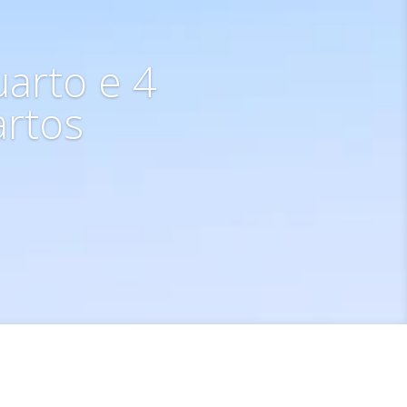
arto e 4
artos