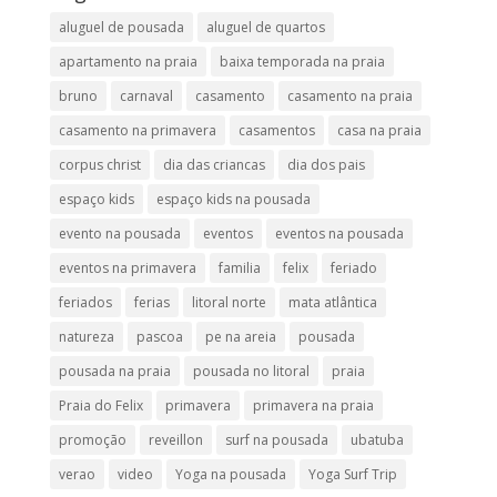
aluguel de pousada
aluguel de quartos
apartamento na praia
baixa temporada na praia
bruno
carnaval
casamento
casamento na praia
casamento na primavera
casamentos
casa na praia
corpus christ
dia das criancas
dia dos pais
espaço kids
espaço kids na pousada
evento na pousada
eventos
eventos na pousada
eventos na primavera
familia
felix
feriado
feriados
ferias
litoral norte
mata atlântica
natureza
pascoa
pe na areia
pousada
pousada na praia
pousada no litoral
praia
Praia do Felix
primavera
primavera na praia
promoção
reveillon
surf na pousada
ubatuba
verao
video
Yoga na pousada
Yoga Surf Trip