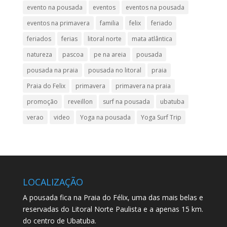
evento na pousada
eventos
eventos na pousada
eventos na primavera
familia
felix
feriado
feriados
ferias
litoral norte
mata atlântica
natureza
pascoa
pe na areia
pousada
pousada na praia
pousada no litoral
praia
Praia do Felix
primavera
primavera na praia
promoção
reveillon
surf na pousada
ubatuba
verao
video
Yoga na pousada
Yoga Surf Trip
LOCALIZAÇÃO
A pousada fica na Praia do Félix, uma das mais belas e
reservadas do Litoral Norte Paulista e a apenas 15 km.
do centro de Ubatuba.