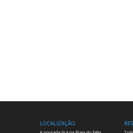
LOCALIZAÇÃO
RE
A pousada fica na Praia do Félix,
Toda