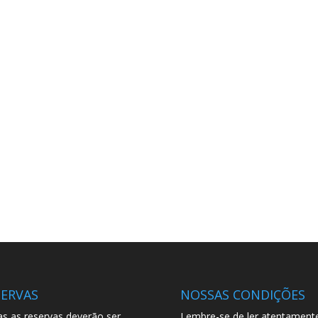
SERVAS
NOSSAS CONDIÇÕES
s as reservas deverão ser
Lembre-se de ler atentament