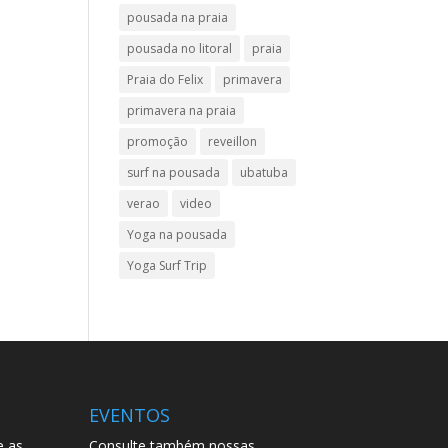
pousada na praia
pousada no litoral
praia
Praia do Felix
primavera
primavera na praia
promoção
reveillon
surf na pousada
ubatuba
verao
video
Yoga na pousada
Yoga Surf Trip
EVENTOS
e as
Consulte também nossas