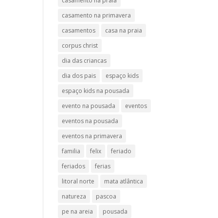
casamento na praia
casamento na primavera
casamentos
casa na praia
corpus christ
dia das criancas
dia dos pais
espaço kids
espaço kids na pousada
evento na pousada
eventos
eventos na pousada
eventos na primavera
familia
felix
feriado
feriados
ferias
litoral norte
mata atlântica
natureza
pascoa
pe na areia
pousada