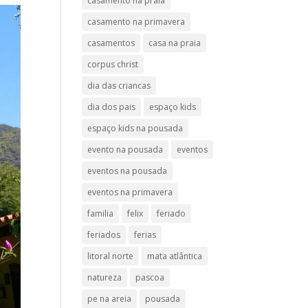
casamento na praia
casamento na primavera
casamentos
casa na praia
corpus christ
dia das criancas
dia dos pais
espaço kids
espaço kids na pousada
evento na pousada
eventos
eventos na pousada
eventos na primavera
familia
felix
feriado
feriados
ferias
litoral norte
mata atlântica
natureza
pascoa
pe na areia
pousada