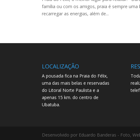
família ou com os amigos, praia é sempre uma b
recarregar as energias, além de...
LOCALIZAÇÃO
RE
A pousada fica na Praia do Félix,
Toda
uma das mais belas e reservadas
real
do Litoral Norte Paulista e a
tele
apenas 15 km. do centro de
Ubatuba.
Desenvolvido por Eduardo Banderas - Foto, Web