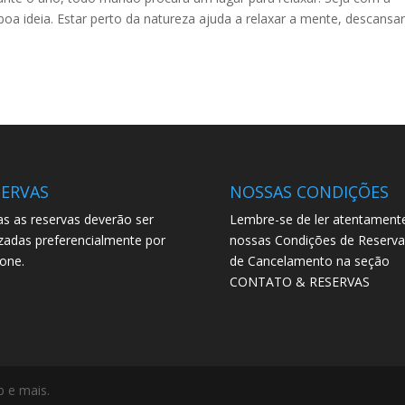
oa ideia. Estar perto da natureza ajuda a relaxar a mente, descansar
SERVAS
NOSSAS CONDIÇÕES
s as reservas deverão ser
Lembre-se de ler atentament
izadas preferencialmente por
nossas Condições de Reserva
fone.
de Cancelamento na seção
CONTATO & RESERVAS
 e mais.