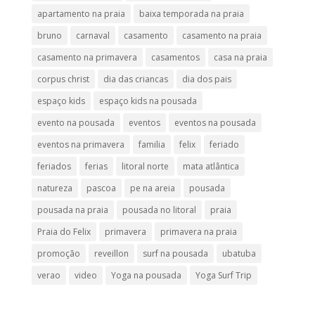
apartamento na praia
baixa temporada na praia
bruno
carnaval
casamento
casamento na praia
casamento na primavera
casamentos
casa na praia
corpus christ
dia das criancas
dia dos pais
espaço kids
espaço kids na pousada
evento na pousada
eventos
eventos na pousada
eventos na primavera
familia
felix
feriado
feriados
ferias
litoral norte
mata atlântica
natureza
pascoa
pe na areia
pousada
pousada na praia
pousada no litoral
praia
Praia do Felix
primavera
primavera na praia
promoção
reveillon
surf na pousada
ubatuba
verao
video
Yoga na pousada
Yoga Surf Trip