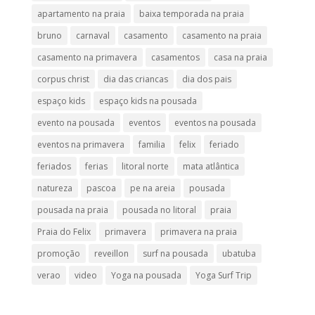
apartamento na praia
baixa temporada na praia
bruno
carnaval
casamento
casamento na praia
casamento na primavera
casamentos
casa na praia
corpus christ
dia das criancas
dia dos pais
espaço kids
espaço kids na pousada
evento na pousada
eventos
eventos na pousada
eventos na primavera
familia
felix
feriado
feriados
ferias
litoral norte
mata atlântica
natureza
pascoa
pe na areia
pousada
pousada na praia
pousada no litoral
praia
Praia do Felix
primavera
primavera na praia
promoção
reveillon
surf na pousada
ubatuba
verao
video
Yoga na pousada
Yoga Surf Trip