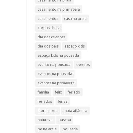
casamento na praia
casamento na primavera
casamentos
casa na praia
corpus christ
dia das criancas
dia dos pais
espaço kids
espaço kids na pousada
evento na pousada
eventos
eventos na pousada
eventos na primavera
familia
felix
feriado
feriados
ferias
litoral norte
mata atlântica
natureza
pascoa
pe na areia
pousada