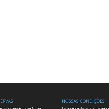
SERVAS
NOSSAS CONDIÇÕES
s as reservas deverão ser
Lembre-se de ler atentament