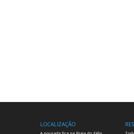
LOCALIZAÇÃO
RE
A pousada fica na Praia do Félix,
Toda