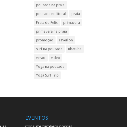
pousada na praia
pousada no litoral
praia
Praia do Felix
primavera
primavera na praia
promoção
reveillon
surf na pousada
ubatuba
verao
video
Yoga na pousada
Yoga Surf Trip
EVENTOS
e as
Consulte também nossas