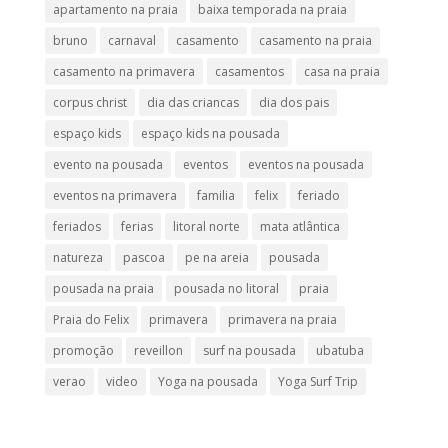
apartamento na praia
baixa temporada na praia
bruno
carnaval
casamento
casamento na praia
casamento na primavera
casamentos
casa na praia
corpus christ
dia das criancas
dia dos pais
espaço kids
espaço kids na pousada
evento na pousada
eventos
eventos na pousada
eventos na primavera
familia
felix
feriado
feriados
ferias
litoral norte
mata atlântica
natureza
pascoa
pe na areia
pousada
pousada na praia
pousada no litoral
praia
Praia do Felix
primavera
primavera na praia
promoção
reveillon
surf na pousada
ubatuba
verao
video
Yoga na pousada
Yoga Surf Trip