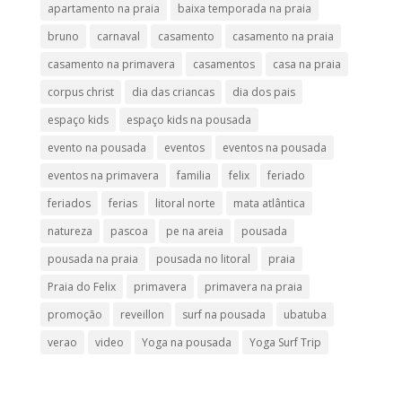
apartamento na praia
baixa temporada na praia
bruno
carnaval
casamento
casamento na praia
casamento na primavera
casamentos
casa na praia
corpus christ
dia das criancas
dia dos pais
espaço kids
espaço kids na pousada
evento na pousada
eventos
eventos na pousada
eventos na primavera
familia
felix
feriado
feriados
ferias
litoral norte
mata atlântica
natureza
pascoa
pe na areia
pousada
pousada na praia
pousada no litoral
praia
Praia do Felix
primavera
primavera na praia
promoção
reveillon
surf na pousada
ubatuba
verao
video
Yoga na pousada
Yoga Surf Trip