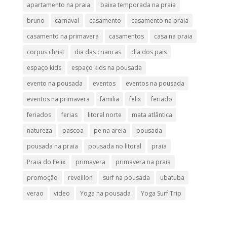
apartamento na praia
baixa temporada na praia
bruno
carnaval
casamento
casamento na praia
casamento na primavera
casamentos
casa na praia
corpus christ
dia das criancas
dia dos pais
espaço kids
espaço kids na pousada
evento na pousada
eventos
eventos na pousada
eventos na primavera
familia
felix
feriado
feriados
ferias
litoral norte
mata atlântica
natureza
pascoa
pe na areia
pousada
pousada na praia
pousada no litoral
praia
Praia do Felix
primavera
primavera na praia
promoção
reveillon
surf na pousada
ubatuba
verao
video
Yoga na pousada
Yoga Surf Trip