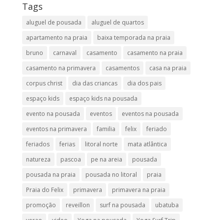
Tags
aluguel de pousada
aluguel de quartos
apartamento na praia
baixa temporada na praia
bruno
carnaval
casamento
casamento na praia
casamento na primavera
casamentos
casa na praia
corpus christ
dia das criancas
dia dos pais
espaço kids
espaço kids na pousada
evento na pousada
eventos
eventos na pousada
eventos na primavera
familia
felix
feriado
feriados
ferias
litoral norte
mata atlântica
natureza
pascoa
pe na areia
pousada
pousada na praia
pousada no litoral
praia
Praia do Felix
primavera
primavera na praia
promoção
reveillon
surf na pousada
ubatuba