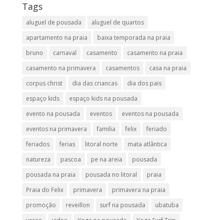
Tags
aluguel de pousada
aluguel de quartos
apartamento na praia
baixa temporada na praia
bruno
carnaval
casamento
casamento na praia
casamento na primavera
casamentos
casa na praia
corpus christ
dia das criancas
dia dos pais
espaço kids
espaço kids na pousada
evento na pousada
eventos
eventos na pousada
eventos na primavera
familia
felix
feriado
feriados
ferias
litoral norte
mata atlântica
natureza
pascoa
pe na areia
pousada
pousada na praia
pousada no litoral
praia
Praia do Felix
primavera
primavera na praia
promoção
reveillon
surf na pousada
ubatuba