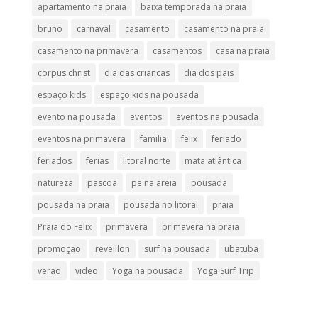
apartamento na praia
baixa temporada na praia
bruno
carnaval
casamento
casamento na praia
casamento na primavera
casamentos
casa na praia
corpus christ
dia das criancas
dia dos pais
espaço kids
espaço kids na pousada
evento na pousada
eventos
eventos na pousada
eventos na primavera
familia
felix
feriado
feriados
ferias
litoral norte
mata atlântica
natureza
pascoa
pe na areia
pousada
pousada na praia
pousada no litoral
praia
Praia do Felix
primavera
primavera na praia
promoção
reveillon
surf na pousada
ubatuba
verao
video
Yoga na pousada
Yoga Surf Trip