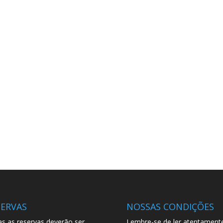
SERVAS
NOSSAS CONDIÇÕES
s as reservas deverão ser
Lembre-se de ler atentament