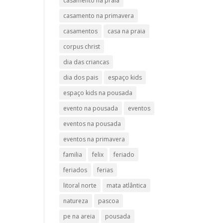
casamento na praia
casamento na primavera
casamentos
casa na praia
corpus christ
dia das criancas
dia dos pais
espaço kids
espaço kids na pousada
evento na pousada
eventos
eventos na pousada
eventos na primavera
familia
felix
feriado
feriados
ferias
litoral norte
mata atlântica
natureza
pascoa
pe na areia
pousada