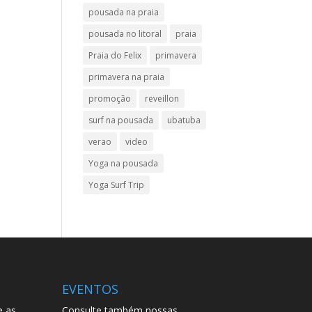
pousada na praia
pousada no litoral
praia
Praia do Felix
primavera
primavera na praia
promoção
reveillon
surf na pousada
ubatuba
verao
video
Yoga na pousada
Yoga Surf Trip
EVENTOS
e as
Consulte também nossas