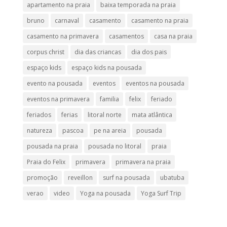
apartamento na praia
baixa temporada na praia
bruno
carnaval
casamento
casamento na praia
casamento na primavera
casamentos
casa na praia
corpus christ
dia das criancas
dia dos pais
espaço kids
espaço kids na pousada
evento na pousada
eventos
eventos na pousada
eventos na primavera
familia
felix
feriado
feriados
ferias
litoral norte
mata atlântica
natureza
pascoa
pe na areia
pousada
pousada na praia
pousada no litoral
praia
Praia do Felix
primavera
primavera na praia
promoção
reveillon
surf na pousada
ubatuba
verao
video
Yoga na pousada
Yoga Surf Trip