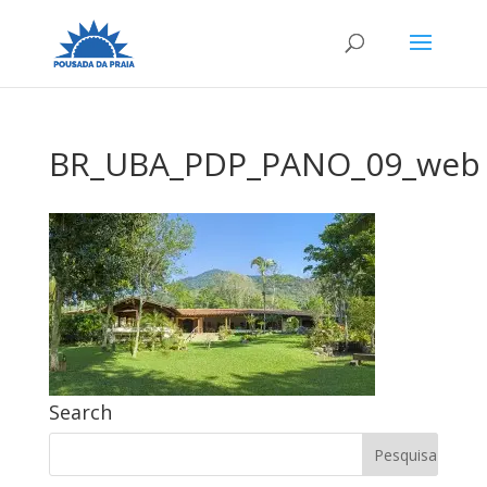
BR_UBA_PDP_PANO_09_web
Search