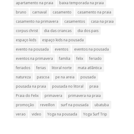
apartamento na praia
baixa temporada na praia
bruno
carnaval
casamento
casamento na praia
casamento na primavera
casamentos
casa na praia
corpus christ
dia das criancas
dia dos pais
espaço kids
espaço kids na pousada
evento na pousada
eventos
eventos na pousada
eventos na primavera
familia
felix
feriado
feriados
ferias
litoral norte
mata atlântica
natureza
pascoa
pe na areia
pousada
pousada na praia
pousada no litoral
praia
Praia do Felix
primavera
primavera na praia
promoção
reveillon
surf na pousada
ubatuba
verao
video
Yoga na pousada
Yoga Surf Trip