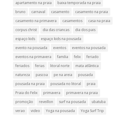
apartamento na praia
baixa temporada na praia
bruno
carnaval
casamento
casamento na praia
casamento na primavera
casamentos
casa na praia
corpus christ
dia das criancas
dia dos pais
espaço kids
espaço kids na pousada
evento na pousada
eventos
eventos na pousada
eventos na primavera
familia
felix
feriado
feriados
ferias
litoral norte
mata atlântica
natureza
pascoa
pe na areia
pousada
pousada na praia
pousada no litoral
praia
Praia do Felix
primavera
primavera na praia
promoção
reveillon
surf na pousada
ubatuba
verao
video
Yoga na pousada
Yoga Surf Trip