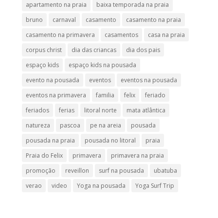
apartamento na praia
baixa temporada na praia
bruno
carnaval
casamento
casamento na praia
casamento na primavera
casamentos
casa na praia
corpus christ
dia das criancas
dia dos pais
espaço kids
espaço kids na pousada
evento na pousada
eventos
eventos na pousada
eventos na primavera
familia
felix
feriado
feriados
ferias
litoral norte
mata atlântica
natureza
pascoa
pe na areia
pousada
pousada na praia
pousada no litoral
praia
Praia do Felix
primavera
primavera na praia
promoção
reveillon
surf na pousada
ubatuba
verao
video
Yoga na pousada
Yoga Surf Trip