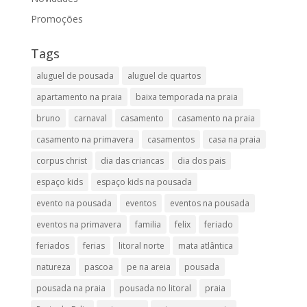
Promoções
Tags
aluguel de pousada
aluguel de quartos
apartamento na praia
baixa temporada na praia
bruno
carnaval
casamento
casamento na praia
casamento na primavera
casamentos
casa na praia
corpus christ
dia das criancas
dia dos pais
espaço kids
espaço kids na pousada
evento na pousada
eventos
eventos na pousada
eventos na primavera
familia
felix
feriado
feriados
ferias
litoral norte
mata atlântica
natureza
pascoa
pe na areia
pousada
pousada na praia
pousada no litoral
praia