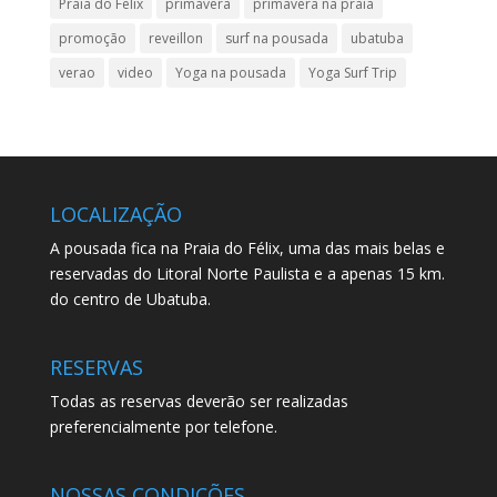
Praia do Felix
primavera
primavera na praia
promoção
reveillon
surf na pousada
ubatuba
verao
video
Yoga na pousada
Yoga Surf Trip
LOCALIZAÇÃO
A pousada fica na Praia do Félix, uma das mais belas e
reservadas do Litoral Norte Paulista e a apenas 15 km.
do centro de Ubatuba.
RESERVAS
Todas as reservas deverão ser realizadas
preferencialmente por telefone.
NOSSAS CONDIÇÕES