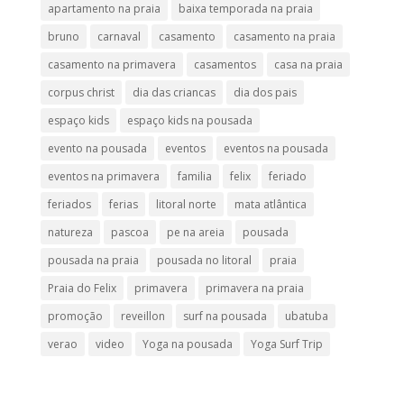
apartamento na praia
baixa temporada na praia
bruno
carnaval
casamento
casamento na praia
casamento na primavera
casamentos
casa na praia
corpus christ
dia das criancas
dia dos pais
espaço kids
espaço kids na pousada
evento na pousada
eventos
eventos na pousada
eventos na primavera
familia
felix
feriado
feriados
ferias
litoral norte
mata atlântica
natureza
pascoa
pe na areia
pousada
pousada na praia
pousada no litoral
praia
Praia do Felix
primavera
primavera na praia
promoção
reveillon
surf na pousada
ubatuba
verao
video
Yoga na pousada
Yoga Surf Trip