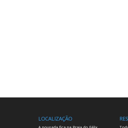
LOCALIZAÇÃO
RE
A pousada fica na Praia do Félix,
Toda