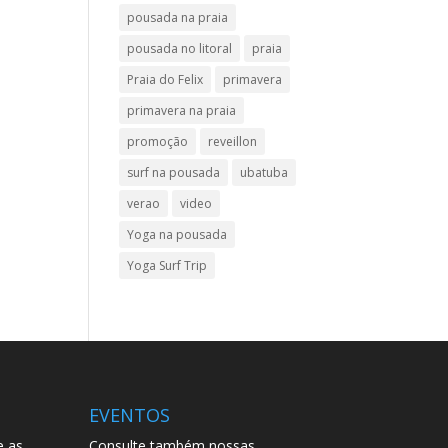
pousada na praia
pousada no litoral
praia
Praia do Felix
primavera
primavera na praia
promoção
reveillon
surf na pousada
ubatuba
verao
video
Yoga na pousada
Yoga Surf Trip
EVENTOS
e as
Consulte também nossas