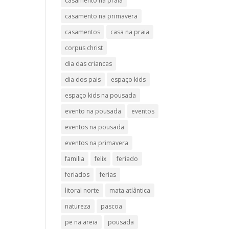
casamento na praia
casamento na primavera
casamentos
casa na praia
corpus christ
dia das criancas
dia dos pais
espaço kids
espaço kids na pousada
evento na pousada
eventos
eventos na pousada
eventos na primavera
familia
felix
feriado
feriados
ferias
litoral norte
mata atlântica
natureza
pascoa
pe na areia
pousada