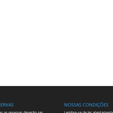
SERVAS
NOSSAS CONDIÇÕES
s as reservas deverão ser
Lembre-se de ler atentament