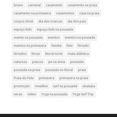
bruno
carnaval
casamento
casamento na praia
casamento na primavera
casamentos
casa na praia
corpus christ
dia das criancas
dia dos pais
espaço kids
espaço kids na pousada
evento na pousada
eventos
eventos na pousada
eventos na primavera
familia
felix
feriado
feriados
ferias
litoral norte
mata atlântica
natureza
pascoa
pe na areia
pousada
pousada na praia
pousada no litoral
praia
Praia do Felix
primavera
primavera na praia
promoção
reveillon
surf na pousada
ubatuba
verao
video
Yoga na pousada
Yoga Surf Trip