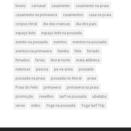
bruno
carnaval
casamento
casamento na praia
casamento na primavera
casamentos
casa na praia
corpus christ
dia das criancas
dia dos pais
espaço kids
espaço kids na pousada
evento na pousada
eventos
eventos na pousada
eventos na primavera
familia
felix
feriado
feriados
ferias
litoral norte
mata atlântica
natureza
pascoa
pe na areia
pousada
pousada na praia
pousada no litoral
praia
Praia do Felix
primavera
primavera na praia
promoção
reveillon
surf na pousada
ubatuba
verao
video
Yoga na pousada
Yoga Surf Trip