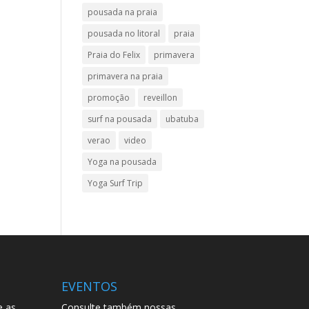
pousada na praia
pousada no litoral
praia
Praia do Felix
primavera
primavera na praia
promoção
reveillon
surf na pousada
ubatuba
verao
video
Yoga na pousada
Yoga Surf Trip
EVENTOS
e as
Consulte também nossas