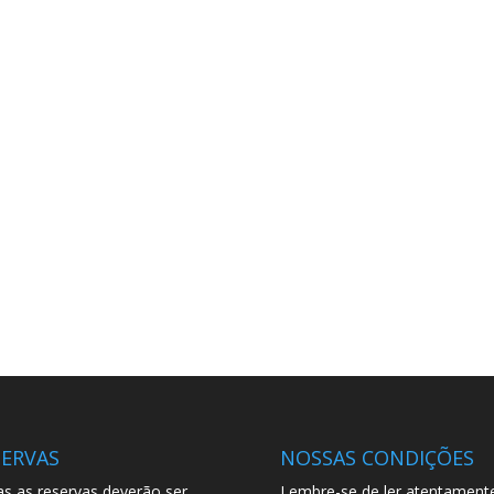
SERVAS
NOSSAS CONDIÇÕES
s as reservas deverão ser
Lembre-se de ler atentament