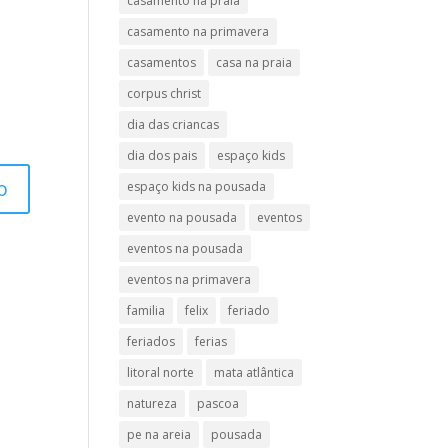
casamento na praia
casamento na primavera
casamentos
casa na praia
corpus christ
dia das criancas
dia dos pais
espaço kids
espaço kids na pousada
evento na pousada
eventos
eventos na pousada
eventos na primavera
familia
felix
feriado
feriados
ferias
litoral norte
mata atlântica
natureza
pascoa
pe na areia
pousada