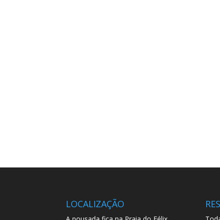
LOCALIZAÇÃO
RE
A pousada fica na Praia do Félix,
Toda