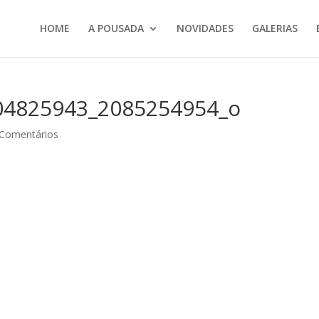
HOME
A POUSADA
NOVIDADES
GALERIAS
04825943_2085254954_o
 Comentários